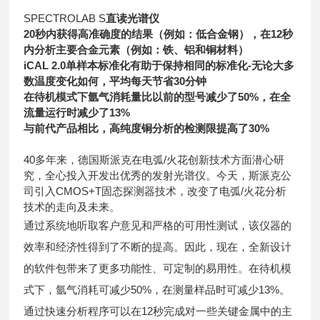
SPECTROLAB S
直读光谱仪
20
秒内获得高准确度的结果（例如：低合金钢），在
12
秒
内分析主要合金元素（例如：铁、铝和铜材料）
iCAL 2.0
单样本标准化有助于保持相同的标准化
-
无论大多
数温度变化如何，平均每天节省
30
分钟
在待机模式下氩气消耗量比以前的型号减少了50%，在全
流量运行时减少了13%
与前代产品相比，高纯度铜分析的检测限提高了
30%
40
多年来，德国斯派克在电弧/火花创新技术方面潜心研
究，
全心投入开发出优秀的发射光谱仪。今天，斯派克公
司引入
CMOS+T
固态探测器技术，改变了电弧
/
火花分析
技术的走向及未来。
通过系统地听取客户意见和严格的可用性测试，该仪器的
效率和经济性得到了不断的提高。因此，现在，全新设计
的软件包带来了更多功能性、可定制的易用性。在待机模
式下，氩气消耗可减少50%，在测量样品时可减少13%。
通过快速分析程序可以在
12
秒完成对一些关键金属中的主