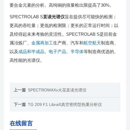
要合金元素的分析。高纯铜的痕量检出限提高了
30%
。
SPECTROLAB S
直读光谱仪
旨在提供尽可能快的检测；
更高的吞吐量；更低的检测限；更长的正常运行时间；以
及经得起未来考验的灵活性。
SPECTROLAB S是目前金
属冶炼厂、
金属再加工
生产商、汽车和
航空航天
制造商、
以及
成品和半成品
、
电子产品
、
半导体
等制造商优选的、
高性能的光谱仪。
上一篇
SPECTROMAXx火花直读光谱仪
下一篇
TG 209 F1 Libra®真空密闭型热重分析仪
在线留言