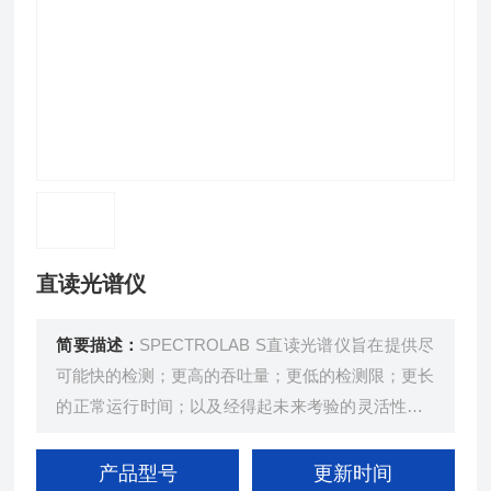
直读光谱仪
简要描述：
SPECTROLAB S直读光谱仪旨在提供尽
可能快的检测；更高的吞吐量；更低的检测限；更长
的正常运行时间；以及经得起未来考验的灵活性。S
PECTROLAB S是目前金属冶炼厂、金属再加工生产
商、汽车和航空航天制造商、以及成品和半成品、电
产品型号
更新时间