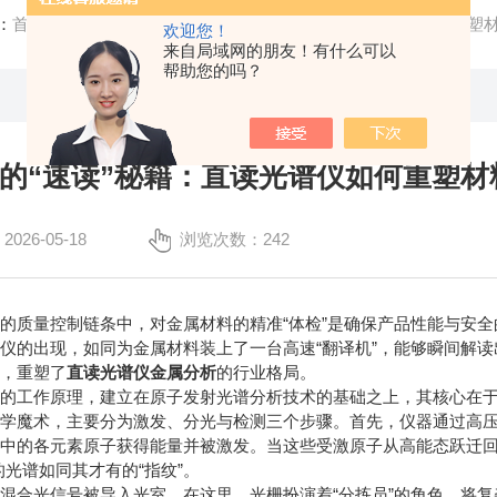
：
首页
/
技术文章
/ 金属元素的“速读”秘籍：直读光谱仪如何重塑
欢迎您！
来自局域网的朋友！有什么可以
帮助您的吗？
的“速读”秘籍：直读光谱仪如何重塑材
26-05-18
浏览次数：242
质量控制链条中，对金属材料的精准“体检”是确保产品性能与安全
仪的出现，如同为金属材料装上了一台高速“翻译机”，能够瞬间解
势，重塑了
直读光谱仪金属分析
的行业格局。
工作原理，建立在原子发射光谱分析技术的基础之上，其核心在于
科学魔术，主要分为激发、分光与检测三个步骤。首先，仪器通过高
中的各元素原子获得能量并被激发。当这些受激原子从高能态跃迁回
的光谱如同其才有的“指纹”。
合光信号被导入光室。在这里，光栅扮演着“分拣员”的角色，将复