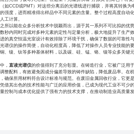
（如CCD或PMT）对这些分离后的光谱线进行捕获，并将其转换
线的强度，进而精准得出样品中不同元素的含量。整个过程高度自动
的人工计算。
所以能在众多分析技术中脱颖而出，源于其一系列不可比拟的优势
在数秒内同时完成对多种元素的定性与定量分析，极大地提升了生产
先进的真空恒温光室设计有效排除了环境干扰，确保了数据的可靠性
谱仪的操作简便，自动化程度高，降低了对操作人员专业技能的要
、铜、镍、钛等多种基体材料，以及碳、硅、锰、铬、镍等众多关键
中，
直读光谱仪
的价值得到了充分彰显。在铸造行业，它被广泛用
时调整配料，有效避免因成分偏差导致的铸件缺陷，降低废品率。在
认，确保所用材料符合设计标准与规范。在废旧金属回收行业，它更
借其出色的技术性能与广泛的应用价值，已成为现代工业不可少的“
质量控制与成本优化提供了强有力的技术支撑，在推动制造业高质量