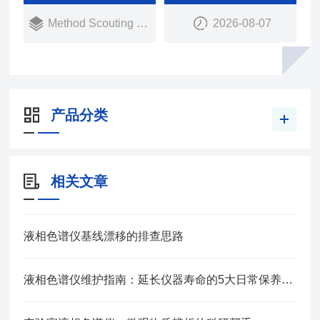
案简化了方法创建过程，能自动创建多种条件下的方
Method Scouting System
2026-08-07
法，同时支持多数据报告的无缝评估和定量检查，有
助于快速确认较优条件。液相色谱仪 方法开发系统
产品分类
相关文章
液相色谱仪基线漂移的排查思路
液相色谱仪维护指南：延长仪器寿命的5大日常保养技巧与故障排查方法