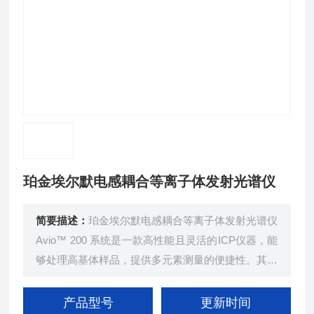
珀金埃尔默电感耦合等离子体发射光谱仪
简要描述：
珀金埃尔默电感耦合等离子体发射光谱仪
Avio™ 200 系统是一款高性能且灵活的ICP仪器，能
够处理高基体样品，提供多元素测量的便捷性。其采
用平板等离子体技术和双向观测功能，实现了低运行
成本、高灵敏度与分辨率以及广泛的线性动态范围。
产品型号
更新时间