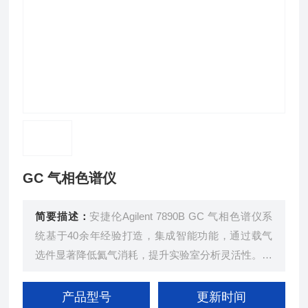
GC 气相色谱仪
简要描述：
安捷伦Agilent 7890B GC 气相色谱仪系
统基于40余年经验打造，集成智能功能，通过载气
选件显著降低氦气消耗，提升实验室分析灵活性。该
系统配备微板流路控制技术和保留时间锁定等功能，
提高分离效率和分析精度。同时，易于使用的软件工
产品型号
更新时间