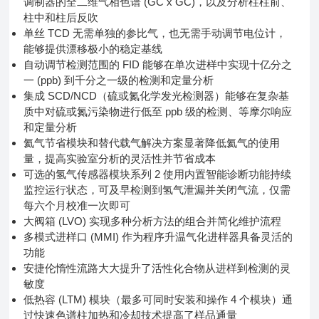
调制器的全二维气相色谱 (GC x GC)，以及分析柱柱前、
柱中和柱后反吹
单丝 TCD 无需单独的参比气，也无需手动调节电位计，
能够提供漂移极小的稳定基线
自动调节检测范围的 FID 能够在单次进样中实现十亿分之
一 (ppb) 到千分之一级的检测和定量分析
集成 SCD/NCD（硫或氮化学发光检测器）能够在复杂基
质中对硫或氮污染物进行低至 ppb 级的检测、等摩尔响应
和定量分析
氦气节省模块和替代载气解决方案显著降低氦气的使用
量，提高实验室分析的灵活性并节省成本
可选的氢气传感器模块系列 2 使用内置智能诊断功能持续
监控运行状态，可及早检测到氢气泄漏并关闭气流，仅需
每六个月校准一次即可
大阀箱 (LVO) 实现多种分析方法的组合并简化维护流程
多模式进样口 (MMI) 作为程序升温气化进样器具备灵活的
功能
安捷伦惰性流路大大提升了活性化合物从进样到检测的灵
敏度
低热容 (LTM) 模块（最多可同时安装和操作 4 个模块）通
过快速色谱柱加热和冷却技术提高了样品通量