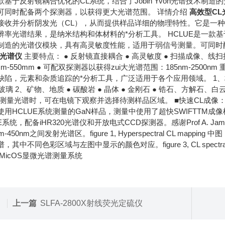
款基于反射镜耦合优化的CL系统，结合了Jobin Yvon光谱技术
可同时配备两个探测器，以获得更大光谱范围。 详情介绍
高效型CL
接收并分析阴发光（CL），从而提供样品详细的物理特性。它是一
辨率光谱结果，是纳米结构和体材料的*分析工具。 HCLUE是一款基于反
制造的光谱仪模块，具有高灵敏度性能，适用于弱信号测量。可同时
L光谱仪
主要特点： ● 反射镜直接耦合 ● 高灵敏度 ● 扫描成像、线
mm-550mm ● 可配双探测器以获得zui大光谱范围：185nm-250
缺陷，元素和杂质追踪的*分析工具，广泛适用于各个应用领域。 1、材料科
 玻璃 2、矿物、地质 ● 碳酸岩 ● 晶体 ● 金刚石 ● 锆石、方解石、白
L测量光谱时，可在电镜下观察并选择待测样品区域。 ■快速CL成
使用HCLUE系统测量的GaN样品，测量中使用了超快SWIFTTM成像
E系统，配备iHR320光谱仪和开放电式CCD探测器。感谢Prof A. Jam
nm-450nm之间发射光谱区。figure 1, Hyperspectral CL mappin
，其中不同色彩区域与左图中显示的颜色对应。figure 3, CL spectral
 MicOS显微光谱测量系统
上一篇
SLFA-2800X射线荧光定硫仪