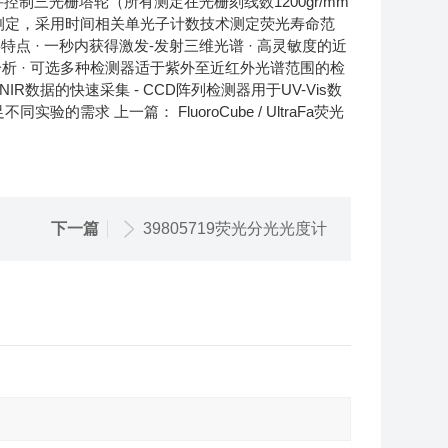
；全软件控制三光栅塔轮（所有测定在光栅刻线数1200gr/mm
寿命测定，采用时间相关单光子计数技术测定荧光寿命范
 主要特点 · 一秒内获得激发-发射三维光谱 · 高灵敏度的近
定量分析 · 可选多种检测器适于紫外至近红外光谱范围的检
IR数据的快速采集 - CCD阵列检测器用于UV-Vis数
的需求 上一篇： FluoroCube / UltraFa荧光
下一篇
39805719荧光分光光度计