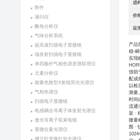
进
附件
价
液闪仪
酶免分析仪
应
气味分析系统
产品
超高速扫描电子显微镜
稳-
场发射扫描电子显微镜
实现
单四极杆气相色谱质谱联用仪
HOR
借助
元素分析仪
配成
能量色散型X射线荧光光谱仪
以检
气相色谱仪
测量
时间
扫描电子显微镜
流通
电感耦合等离子体发射光谱仪
架 ·
激光等离子双束电镜
微量样
围 ·
显微拉曼光谱仪
102
傅立叶变换红外光谱仪