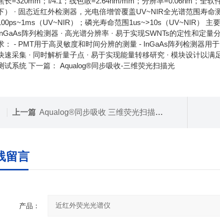
长=320mm；f/4.1；线色散=2.64nm/mm；分辨率=0.06nm
下） · 固态近红外检测器，光电倍增管覆盖UV~NIR全光谱范围
00ps~1ms（UV~NIR）；磷光寿命范围1us~>10s（UV~NIR）
InGaAs阵列检测器 · 高光谱分辨率 · 易于实现SWNTs的定性和
： - PMT用于高灵敏度和时间分辨的测量 - InGaAs阵列检测器用于N
速采集 · 同时解析量子点 · 易于实现能量转移研究 · 模块设计以满足不同实验
测试系统 下一篇： Aqualog®同步吸收-三维荧光扫描光
上一篇
Aqualog®同步吸收 三维荧光扫描光谱仪
线留言
产品：