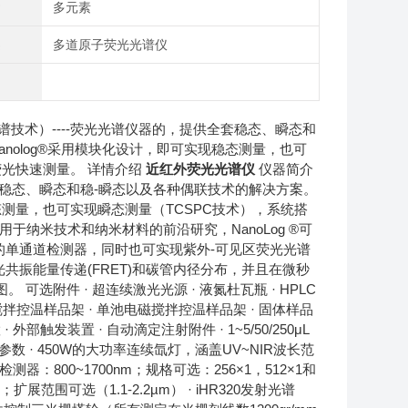
素
多元素
类
多道原子荧光光谱仪
n Yvon光谱技术）----荧光光谱仪器的，提供全套稳态、瞬态和
Nanolog®采用模块化设计，即可实现稳态测量，也可
荧光快速测量。 详情介绍
近红外荧光光谱仪
仪器简介
器的，提供全套稳态、瞬态和稳-瞬态以及各种偶联技术的解决方案。
现稳态测量，也可实现瞬态测量（TCSPC技术），系统搭
用于纳米技术和纳米材料的前沿研究，NanoLog ®可
3μm的单通道检测器，同时也可实现紫外-可见区荧光光谱
荧光共振能量传递(FRET)和碳管内径分布，并且在微秒
选附件 · 超连续激光光源 · 液氮杜瓦瓶 · HPLC
磁搅拌控温样品架 · 单池电磁搅拌控温样品架 · 固体样品
 外部触发装置 · 自动滴定注射附件 · 1~5/50/250μL
参数 · 450W的大功率连续氙灯，涵盖UV~NIR波长范
列检测器：800~1700nm；规格可选：256×1，512×1和
展范围可选（1.1-2.2µm） · iHR320发射光谱