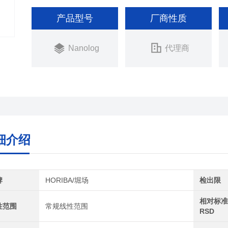
产品型号
厂商性质
Nanolog
代理商
细介绍
牌
HORIBA/堀场
检出限
相对标
性范围
常规线性范围
RSD