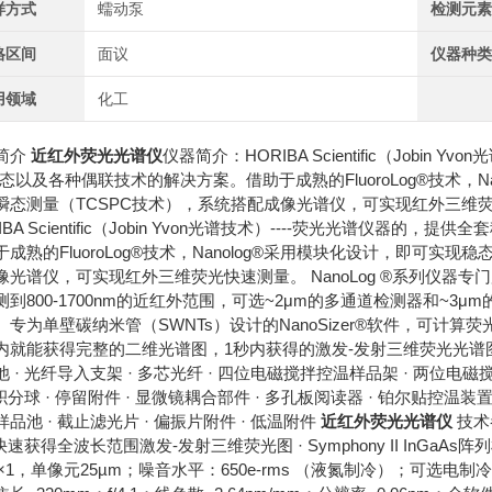
样方式
蠕动泵
检测元
格区间
面议
仪器种
用领域
化工
简介
近红外荧光光谱仪
仪器简介：HORIBA Scientific（Jobi
瞬态以及各种偶联技术的解决方案。借助于成熟的FluoroLog®技术，
瞬态测量（TCSPC技术），系统搭配成像光谱仪，可实现红外三维
IBA Scientific（Jobin Yvon光谱技术）----荧光光谱仪
于成熟的FluoroLog®技术，Nanolog®采用模块化设计，即可实
像光谱仪，可实现红外三维荧光快速测量。 NanoLog ®系列仪器专门
测到800-1700nm的近红外范围，可选~2μm的多通道检测器和~
。专为单壁碳纳米管（SWNTs）设计的NanoSizer®软件，可计算
内就能获得完整的二维光谱图，1秒内获得的激发-发射三维荧光光谱图。 可
池 · 光纤导入支架 · 多芯光纤 · 四位电磁搅拌控温样品架 · 两位电
 积分球 · 停留附件 · 显微镜耦合部件 · 多孔板阅读器 · 铂尔贴控温装置 ·
品池 · 截止滤光片 · 偏振片附件 · 低温附件
近红外荧光光谱仪
技术
 快速获得全波长范围激发-发射三维荧光图 · Symphony II InGaAs阵
4×1，单像元25µm；噪音水平：650e-rms （液氮制冷）；可选电制冷；扩