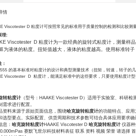
详情
KE Viscotester D 粘度计可按照常见的标准用于质量控制的检测和比较测
原理:
AKE Viscotester D 粘度计为一款经典的旋转式粘度计
算为液体的粘度。扭矩值越大，液体的粘度越高。使用标准转子
性：
O 2555 的基本标准对粘度计的设计和典型测量技术（扭矩，转速，转子
KE Viscotester D 粘度计，能满足标准中的这些要求，只要使用粘度计型
旋转粘度计
（型号：HAAKE Viscotester D）适用于实验室
制需求进行配置。
品资料来源于原始页面信息，围绕
哈克旋转粘度计
的功能特点、应用
和选型要点。实际配置、供货周期和技术参数可结合具体应用要求确
信息：
哈克旋转粘度计
HAAKE Viscotester D
哈克旋转粘度计
仪器种
000.000mPas 赛默飞世尔科技材料表征 联系 资料 视频 荣誉 请选择 