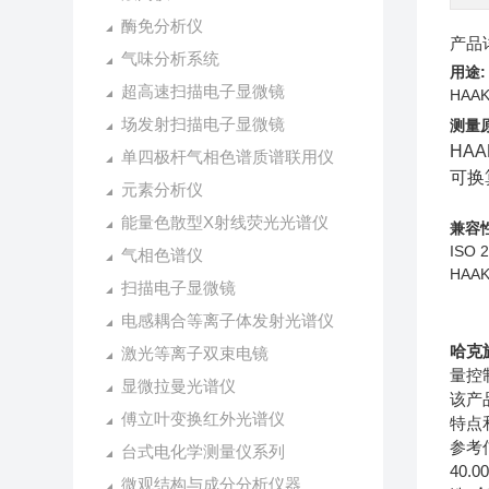
酶免分析仪
产品
气味分析系统
用途:
超高速扫描电子显微镜
HAA
场发射扫描电子显微镜
测量
HA
单四极杆气相色谱质谱联用仪
可换
元素分析仪
能量色散型X射线荧光光谱仪
兼容
IS
气相色谱仪
HAA
扫描电子显微镜
电感耦合等离子体发射光谱仪
哈克
激光等离子双束电镜
量控
显微拉曼光谱仪
该产
傅立叶变换红外光谱仪
特点
参考
台式电化学测量仪系列
40.
微观结构与成分分析仪器