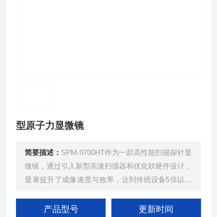
型原子力显微镜
简要描述：
SPM-9700HT作为一款高性能扫描探针显
微镜，通过引入新型高速扫描器和优化软硬件设计，
显著提升了成像速度与效率，达到传统设备5倍以上
的扫描速度，并具备较好的信号处理能力和高分辨率
图像输出。该设备集成了多项优良功能，如一键自动
产品型号
更新时间