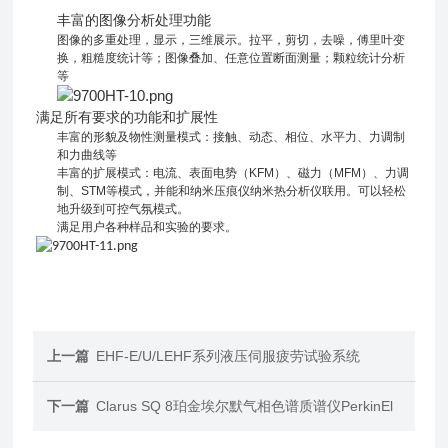
丰富的图像分析处理功能
图像的多重处理，显示，三维展示。拉平，剪切，去噪，傅里叶变
换，粗糙度统计等；图像叠加、任意位置断面测量；颗粒统计分析
等
满足所有要求的功能和扩展性
丰富的形貌及物性测量模式：接触、动态、相位、水平力、力调制
和力曲线等
丰富的扩展模式：电流、表面电势（
KFM
）、磁力（
MFM
）、力调
制、
STM
等模式，并能和纳米压痕仪纳米热分析仪联用。可以轻松
地升级到可控气氛模式。
满足用户各种样品和实验的要求。
上一篇
EHF-E/U/LEHF系列液压伺服疲劳试验系统
下一篇
Clarus SQ 8珀金埃尔默气相色谱质谱仪PerkinEl