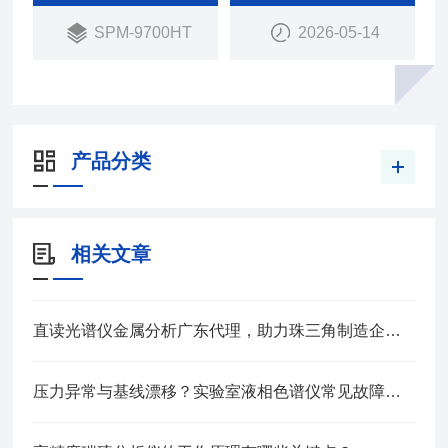
进针、导航定位、多种图像分析处理工具以及丰富的
SPM-9700HT
2026-05-14
测量模式，支持纳米压痕、纳米热分析等多种扩展应
用，为用户提供高效、便捷、多功能的观测与分析体
验。
产品分类
相关文章
直读光谱仪金属分析广东代理，助力珠三角制造企业材料质控升级
压力异常与基线漂移？实验室液相色谱仪常见故障排查实战