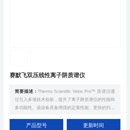
赛默飞双压线性离子阱质谱仪
简要描述：
Thermo Scientific Velos Pro™ 质谱仪通
过引入多项技术创新，提升了离子阱质谱仪的性能和
多功能性。该设备具备增强的定量性能、更快的扫描
速度、阱-HCD裂解功能及更高的耐用性，且能与Or
bitrap技术结合，以实现超高分辨率和准确质量数。
产品型号
更新时间