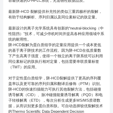
容最快速的U-HPLC系统，无需牺牲数据品质。
最新阱-HCD 裂解提供补充性的类似三重四极杆的裂解，
有助于结构解析、序列归属以及同位素标记的肽定量。
最新设计的离子光学系统具有创新的“neutral-blocking（中
性阻挡）"技术，可减少停机时间并提高各种应用领域中系
统的耐用性。
阱-HCD裂解为蛋白质组学的定量应用提供一个成本更低
的基于离子阱技术的工作流程。因为阱-HCD在低质量数
下产生高离子强度，使得一个独立的离子阱系统可以利用
同位素标记的肽执行相对定量，包括需要串联质量标签
（TMT）的应用。
对于定性蛋白质组学，阱-HCD裂解提供了更高的序列覆
盖率以及更可靠的序列归属和翻译后修饰（PTM）识别。
阱-HCD的快速扫描能力可执行其他裂解方法，包括碰撞
诱导解离（CID）、脉冲碰撞能量诱导解离（PQD）和电
子转移解离（ETD），每次分析生成更多MS/MS质谱数
据，从而识别更多蛋白质和肽。可自动选择较优裂解技术
的Thermo Scientific Data Dependent Decision