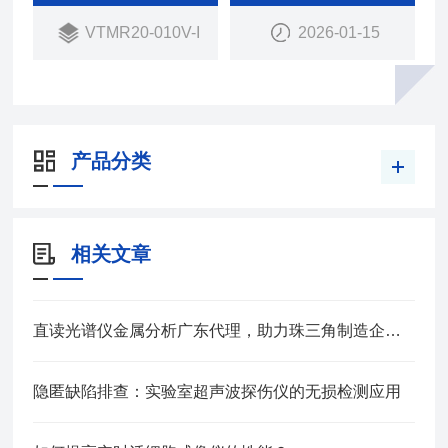
对溶液、凝胶、固体、颗粒等状态样品进行无损的快
VTMR20-010V-I
2026-01-15
速分析，特别适合过程监控、稳定性研究、工艺优
化、配方研究、老化固化评价等在线实验研究。
产品分类
相关文章
直读光谱仪金属分析广东代理，助力珠三角制造企业材料质控升级
隐匿缺陷排查：实验室超声波探伤仪的无损检测应用