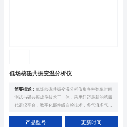
低场核磁共振变温分析仪
简要描述：
低场核磁共振变温分析仪集各种弛豫时间
测试与磁共振成像技术于一体，采用纽迈最新的第四
代谱仪平台，数字化部件级自检技术，多气流多气路
耐高温射频线圈技术，以及针对短驰豫弱信号采集开
发的FLAT技术，可提供种类丰富的解决方案，能够
产品型号
更新时间