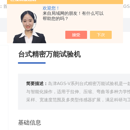
：
首页
/
产品中心
/
物性检测仪器
/
试验机
/ AUTOGRAPH A
欢迎您！
来自局域网的朋友！有什么可以
帮助您的吗？
台式精密万能试验机
简要描述：
岛津AGS-V系列台式精密万能试验机是
与智能化操作，适用于拉伸、压缩、弯曲等多种力学
采样、宽速度范围及多类型传感器扩展，满足科研与
量控制高效、精准进行。
基础信息