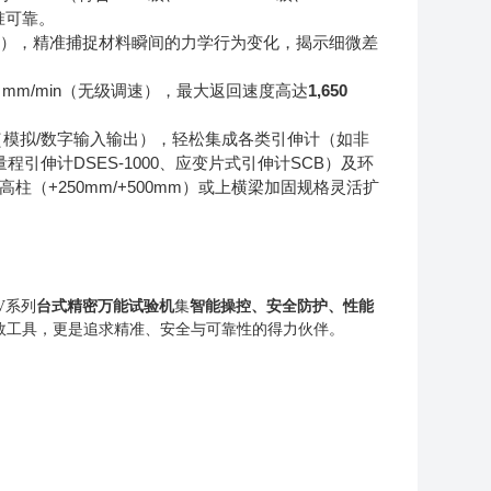
准可靠。
），精准捕捉材料瞬间的力学行为变化，揭示细微差
0 mm/min
（无级调速），最大返回速度高达
1,650
（模拟
/
数字输入输出），轻松集成各类引伸计（如非
量程引伸计
DSES-1000
、应变片式引伸计
SCB
）及环
高柱（
+250mm/+500mm
）或上横梁加固规格灵活扩
V
系列
台式精密万能试验机
集
智能操控、安全防护、性能
效工具，更是追求精准、安全与可靠性的得力伙伴。