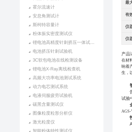
最
霍尔流速计
有
安息角测试计
斯柯特容量计
仪
粉体振实密度测试仪
仪
锂电池高精度针刺挤压一体试验机
电池挤压针刺试验机
产品
3C软包电池在线检测设备
在材
响着
锂电池X-Ray离线检查机
生，
高频大功率电池测试系统
动力电芯测试系统
电液伺服疲劳试验机
试验
碳黑含量测试仪
AGS-
图像粒度粒形分析仪
激光粒度仪
智能粉体特性测试仪