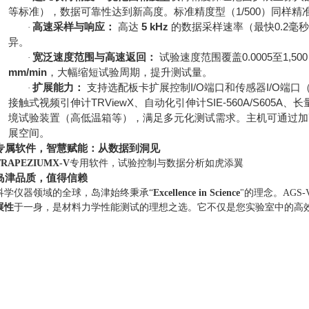
等标准），数据可靠性达到新高度。标准精度型（
1/500
）同样精
高速采样与响应：
高达
5 kHz
的数据采样速率（最快
0.2
毫秒
·
异。
宽泛速度范围与高速返回：
试验速度范围覆盖
0.0005
至
1,50
·
mm/min
，大幅缩短试验周期，提升测试量。
扩展能力：
支持选配板卡扩展控制
I/O
端口和传感器
I/O
端口
·
接触式视频引伸计
TRViewX
、自动化引伸计
SIE-560A/S605A
、长
境试验装置（高低温箱等），满足多元化测试需求。主机可通过加
展空间。
专属软件，智慧赋能：从数据到洞见
TRAPEZIUMX-V
专用软件，试验控制与数据分析如虎添翼
岛津品质，值得信赖
科学仪器领域的全球，岛津始终秉承
“
Excellence in Science
"
的理念。
AGS-
展性
于一身，是材料力学性能测试的理想之选。它不仅是您实验室中的高