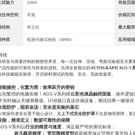
大试验力
10kN
有效压
效拉伸空间
常规
价格区
器结构
单立柱
最大载
器种类
电液伺服试验机（WAW）
应用领
详情
料研发与质量控制的精密世界里，每一次拉伸、压缩、弯曲试验都至关重
产品性能的可靠性与研发的进程。岛津全新推出的
AUTOGRAPH AGS-V
以科技赋能实验室，开启材料测试的智能、安全、高效新篇章。
智能操控，化繁为简：效率跃升的密钥
告别繁琐的电脑依赖！
AGS-V
系列搭载
彩色液晶触控面板
，操作逻辑
中实时确认关键测量值。
USB
接口直连存储设备，测试结果一键保存
全面防护，固若金汤：安全是实验的基石
V
将操作者安全置于核心设计。其
上下式安全防护罩
不仅是物理屏障，更
性能，精准定义：数据可靠性的保障
AGS-V
系列以
行业的精度与速度
，满足最严苛的测试标准：
超凡载荷精度：
宽范围精度型
载荷精度保证范围扩展至惊人
·