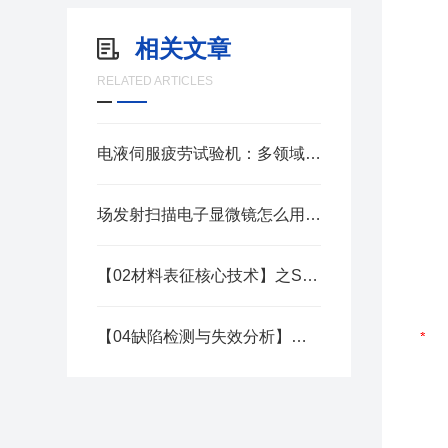
相关文章
RELATED ARTICLES
电液伺服疲劳试验机：多领域疲劳性能测试的理想选择
场发射扫描电子显微镜怎么用？操作指南
【02材料表征核心技术】之SIMS应用：掺杂分布与扩散研究技术
【04缺陷检测与失效分析】之激光扫描显微：亚表面缺陷无损定位技术