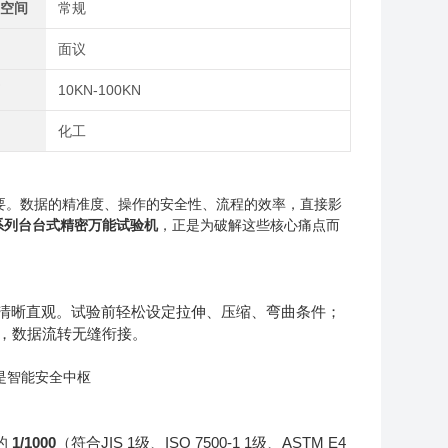
缩空间
常规
间
面议
荷
10KN-100KN
域
化工
要。数据的精准度、操作的安全性、流程的效率，直接影
系列台
台式精密万能试验机
，正是为破解这些核心痛点而
清晰直观。试验前轻松设定拉伸、压缩、弯曲条件；
，数据流转无缝衔接。
是智能安全中枢
的
1/1000
（符合
JIS 1
级、
ISO 7500-1 1
级、
ASTM E4