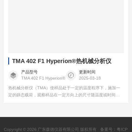
TMA 402 F1 Hyperion®热机械分析仪
产品型号
更新时间
TMA 402 F1 Hyperion®
2025-03-18
热机械分析仪（TMA）使样品处于一定的温度程序下，施加一
定的静态载荷，观察样品在一定方向上的尺寸随温度或时间的
变化关系。若所施加的静态可近似忽略，则等同于热膨胀测量
（DIL）。TMA 广泛应用于塑料、橡胶、薄膜、纤维、涂料、
陶瓷、玻璃、金属材料与复合材料。
Copyright © 2026 广东森德仪器有限公司 版权所有
备案号：粤ICP