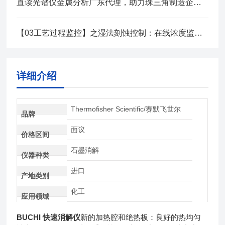
直读光谱仪金属分析广东代理，助力珠三角制造企业材料质控升级
【03工艺过程监控】之湿法刻蚀控制：在线浓度监测与终点检测系统
详细介绍
Thermofisher Scientific/赛默飞世尔
品牌
面议
价格区间
石墨消解
仪器种类
进口
产地类别
化工
应用领域
BUCHI 快速消解仪
新的加热腔和绝热板：良好的热均匀