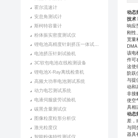
霍尔流速计
动态
安息角测试计
技术
斯柯特容量计
响应
刚性
粉体振实密度测试仪
宽量
锂电池高精度针刺挤压一体试验机
DM
该电
电池挤压针刺试验机
件可
3C软包电池在线检测设备
这使
锂电池X-Ray离线检查机
阶跃
与提
高频大功率电池测试系统
动和
动力电芯测试系统
非接
电液伺服疲劳试验机
使空
具相
碳黑含量测试仪
动态
图像粒度粒形分析仪
差，
激光粒度仪
与同
器具
智能粉体特性测试仪