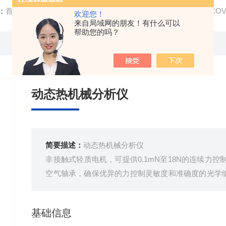
：
首页
/
产品中心
/
物性检测仪器
/
动态热机械分析仪
/ DISC
欢迎您！
来自局域网的朋友！有什么可以
帮助您的吗？
动态热机械分析仪
简要描述：
动态热机械分析仪
非接触式轻质电机，可提供0.1mN至18N的连续力
空气轴承，确保优异的力控制灵敏度和准确度的光学编
0.1nm的分辨率，实现最终测试的多功能性全新的DirectSt
测量更大范围的样品硬度和频率，一次实验即可获得
基础信息