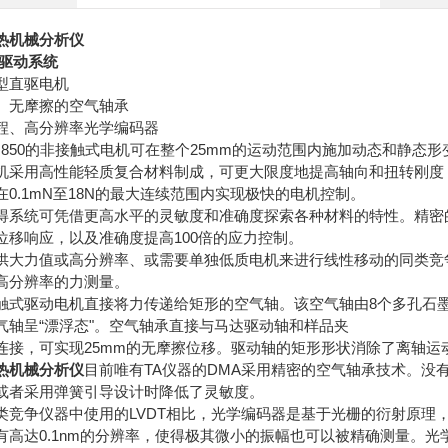
热机械分析仪
 驱动系统
型直驱电机
、无摩擦的空气轴承
程、高分辨率光学编码器
A 850的非接触式电机可在整个25mm的运动范围内施加动态和静
机采用高性能轻质复合材料制成，可更大限度地提高轴向和扭转刚度
在0.1mN至18N的最大连续范围内实现极快的电机控制。
得系统可凭借更高水平的灵敏度和准确度探索各种材料的特性。精密的
位移响应，以及准确度提高100倍的应力控制。
供大力值或高分辨率、或需要单独低质电机来进行线性移动的同类竞争电
高分辨率的力测量。
触式驱动电机直接将力传递给矩形的空气轴。该空气轴由8个多孔石
气轴呈“漂浮态"。空气轴承直接与马达驱动轴和样品夹
连接，可实现25mm的无摩擦位移。驱动轴的矩形形状消除了离轴运
热机械分析仪
目前唯有TA仪器的DMA采用精密的空气轴承技术。没
或者采用弹簧引导设计时降低了灵敏度。
类竞争仪器中使用的LVDT相比，光学编码器是基于光栅的衍射原理
有高达0.1nm的分辨率，使得极其微小的振幅也可以被精确测量。