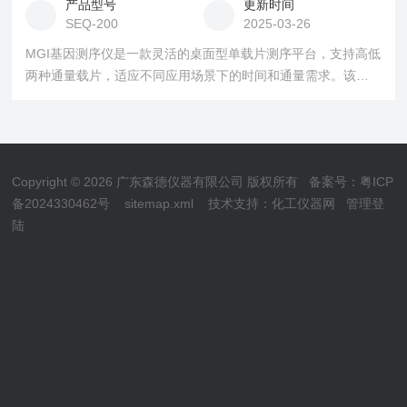
产品型号
更新时间
SEQ-200
2025-03-26
MGI基因测序仪是一款灵活的桌面型单载片测序平台，支持高低
两种通量载片，适应不同应用场景下的时间和通量需求。该设
备具有快速测序和高读长的特点，并提供优化的生化反应和高
质量数据输出。适用于多种测序应用，包括全基因组测序、靶
向捕获、RNA测序等，且已获得多项国际认证。
Copyright © 2026 广东森德仪器有限公司 版权所有
备案号：粤ICP
备2024330462号
sitemap.xml
技术支持：
化工仪器网
管理登
陆