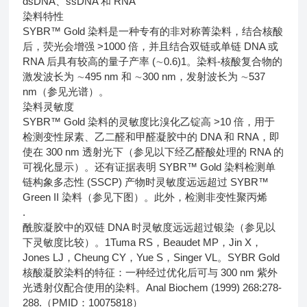
dsDNA、ssDNA 和 RNA
染料特性
SYBR™ Gold 染料是一种专有的非对称菁染料，结合核酸
后，荧光会增强 >1000 倍，并且结合双链或单链 DNA 或
RNA 后具有较高的量子产率 (∼0.6)1。染料-核酸复合物的
激发波长为 ∼495 nm 和 ∼300 nm，发射波长为 ∼537
nm（参见光谱）。
染料灵敏度
SYBR™ Gold 染料的灵敏度比溴化乙锭高 >10 倍，用于
检测变性尿素、乙二醛和甲醛凝胶中的 DNA 和 RNA，即
使在 300 nm 透射光下（参见以下经乙醛酸处理的 RNA 的
可视化显示）。还有证据表明 SYBR™ Gold 染料检测单
链构象多态性 (SSCP) 产物时灵敏度远远超过 SYBR™
Green II 染料（参见下图）。此外，检测非变性聚丙烯
.
酰胺凝胶中的双链 DNA 时灵敏度远远超过银染（参见以
下灵敏度比较）。1Tuma RS，Beaudet MP，Jin X，
Jones LJ，Cheung CY，Yue S，Singer VL。SYBR Gold
核酸凝胶染料的特征：一种经过优化后可与 300 nm 紫外
光透射仪配合使用的染料。Anal Biochem (1999) 268:278-
288.（PMID：10075818）