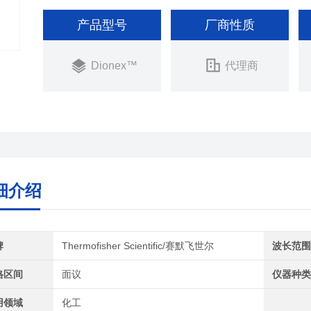
产品型号
厂商性质
Dionex™
代理商
细介绍
牌
Thermofisher Scientific/赛默飞世尔
波长范
格区间
面议
仪器种
用领域
化工