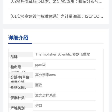
【02材料表征核心技术】之SIMS应用：掺杂分布与扩散研究技术
【01实验室建设与标准体系】之计量溯源：ISO/IEC 17025实验室建设指南
详细介绍
Thermofisher Scientific/赛默飞世尔
品牌
ppm级
检出限
(ng×L-1)
高分辨率amu
分辨率(单位
质量分辨
面议
率，amu)
价格区间
激光进样系统
仪器种类
进口
产地类别