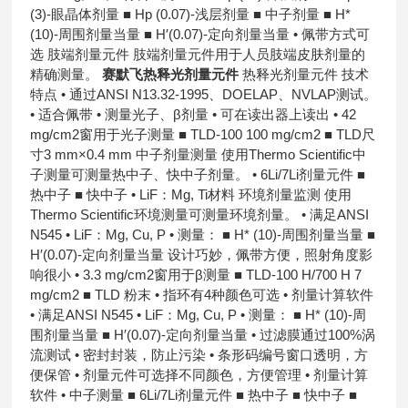
(3)-眼晶体剂量 ■ Hp (0.07)-浅层剂量 ■ 中子剂量 ■ H*
(10)-周围剂量当量 ■ H′(0.07)-定向剂量当量 • 佩带方式可
选 肢端剂量元件 肢端剂量元件用于人员肢端皮肤剂量的
精确测量。
赛默飞热释光剂量元件
热释光剂量元件 技术
特点 • 通过ANSI N13.32-1995、DOELAP、NVLAP测试。
• 适合佩带 • 测量光子、β剂量 • 可在读出器上读出 • 42
mg/cm2窗用于光子测量 ■ TLD-100 100 mg/cm2 ■ TLD尺
寸3 mm×0.4 mm 中子剂量测量 使用Thermo Scientific中
子测量可测量热中子、快中子剂量。 • 6Li/7Li剂量元件 ■
热中子 ■ 快中子 • LiF：Mg, Ti材料 环境剂量监测 使用
Thermo Scientific环境测量可测量环境剂量。 • 满足ANSI
N545 • LiF：Mg, Cu, P • 测量： ■ H* (10)-周围剂量当量 ■
H′(0.07)-定向剂量当量 设计巧妙，佩带方便，照射角度影
响很小 • 3.3 mg/cm2窗用于β测量 ■ TLD-100 H/700 H 7
mg/cm2 ■ TLD 粉末 • 指环有4种颜色可选 • 剂量计算软件
• 满足ANSI N545 • LiF：Mg, Cu, P • 测量： ■ H* (10)-周
围剂量当量 ■ H′(0.07)-定向剂量当量 • 过滤膜通过100%涡
流测试 • 密封封装，防止污染 • 条形码编号窗口透明，方
便保管 • 剂量元件可选择不同颜色，方便管理 • 剂量计算
软件 • 中子测量 ■ 6Li/7Li剂量元件 ■ 热中子 ■ 快中子 ■