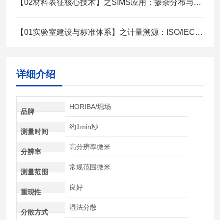
【02材料表征核心技术】之SIMS应用：掺杂分布与扩散研究技术
【01实验室建设与标准体系】之计量溯源：ISO/IEC 17025实验室建设指南
详细介绍
HORIBA/堀场
品牌
约1min秒
测量时间
高分辨率微米
分辨率
常规范围微米
测量范围
良好
重现性
湿法分散
分散方式