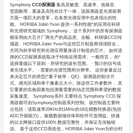
Symphony
CCD探测器
集高灵敏度、高速率、低噪音、
坚固耐用，紧凑及高性价比于一体，该探测器是光谱探测
方面一项巨大的变革，在各类光谱应用中也表现出的性
能。 HORIBA Jobin Yvon 提供一系列性能*的应用在科研
和光谱研究领域的 Symphony 。这个系列中的所有探测器
都采用由大芯片厂商生产的高品质、全幅、科研级CCD传
感器。HORIBA Jobin Yvon与这些芯片制造商强强联合，
共同为科学研究和光谱应用量身设计制造的芯片。 如何选
择的CCD探测系统取决于特殊应用需求。一般而言， 的*
选择遵循以下原则: · 所研究的波长范围。 · 预计的信号或
者光强水平。 · 需要的光谱范围和分辨率。 这些参量反过
来决定芯片的类型(*量子效率，QE)、探测器的制冷方
式、感光区域和单个像素点大小。除这些工作参数外， 其
它重要的实验因素包括测量需要的动态范围和希望的数据
采集速度。 Symphony系列 主要特点 Symphony CCD 探
测器都可由Symphony控制器系列控制。该控制器主要特
点包括：读取速率20KHz到1MHz的16位模数转换器(包括
ADC升级能力)， 板载数据储存体和软件可选增益。快速
的以太网接口提供100% 数据完整性，并保证无传输错
误。 基于这些CCD系统包，HORIBA Jobin Yvon为积分时