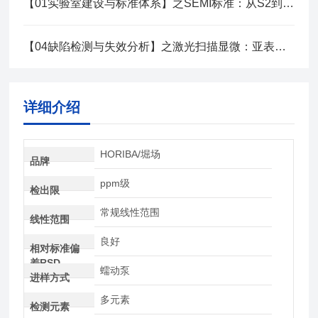
【01实验室建设与标准体系】之SEMI标准：从S2到S22实战解读
【04缺陷检测与失效分析】之激光扫描显微：亚表面缺陷无损定位技术
详细介绍
HORIBA/堀场
品牌
ppm级
检出限
常规线性范围
线性范围
良好
相对标准偏
差RSD
蠕动泵
进样方式
多元素
检测元素