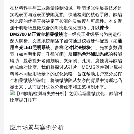
在材料科学与工业质量控制领域，明暗场光学显微技术是
实现表面与近表面缺陷无损、快速检测的核心手段。缺陷
对比度的优劣直接决定了检测的灵敏度与可靠性。本文聚
焦于明暗场显微成像的对比度优化技巧，并以
徕卡
DM2700 M正置金相显微镜
这一经典工业级平台为例进行
深入解析。文章系统阐述了如何通过仪器硬件配置（如
通
用白光LED照明系统
、多样化
对比法模块
）、光学参数调
节（如照明角度、孔径光阑）及
编码色环辅助系统
的智能
辅助，显著提升诸如划痕、夹杂物、孔洞、腐蚀坑等缺陷
的成像对比度。我们将探讨从硅片、MEMS器件到金属材
料等不同应用场景下的优化策略，旨在帮助用户充分发挥
金相显微镜的潜能，将细微缺陷从复杂的背景中清晰地凸
显出来，从而提升失效分析效率和工艺控制水平。
应用场景与案例分析