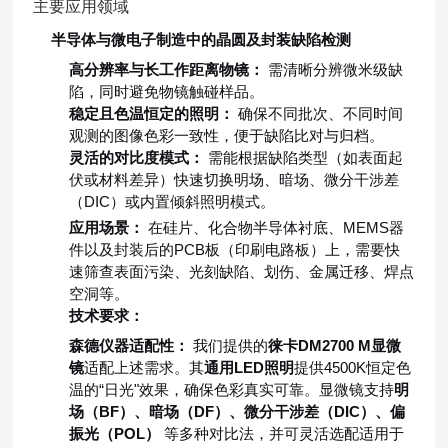
主要应用领域
半导体与微电子制造中的晶圆及封装缺陷检测
高分辨率与长工作距离物镜：
需清晰分辨微米级缺
陷，同时避免物镜触碰样品。
稳定且色温恒定的照明：
确保不同批次、不同时间
观测的图像色彩一致性，便于缺陷比对与归档。
灵活的对比度模式：
需能根据缺陷类型（如表面起
伏或材料差异）快速切换明场、暗场、微分干涉差
（DIC）或内置倾斜照明模式。
应用场景：
在硅片、化合物半导体衬底、MEMS器
件以及封装后的PCB板（印刷电路板）上，需要快
速筛查表面污染、光刻缺陷、划伤、金属迁移、焊点
空洞等。
技术要求：
森德仪器适配性：
我们提供的
徕卡DM2700 M显微
镜
适配上述需求。其
通用LED照明
提供4500K恒定色
温的“日光"效果，确保色彩真实可靠。显微镜支持
明
场（BF）、暗场（DF）、微分干涉差（DIC）、偏
振光（POL）
等多种对比法，并可灵活选配适用于