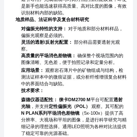
是新手也能迅速获得高质量、高对比度的图像，有效
识别材料内部的缺陷。
地质样品、法证科学及复合材料研究
对偏振光特性的支持：
对于地质和部分材料样品，
偏振光观察是必须的。
灵活的透射/反射光配置：
部分样品需要透射光观
察。
高质量的平场消色差物镜：
确保整个视场范围内的
图像清晰、无色差，便于拍照记录和定量分析。
应用场景：
观察岩石薄片中的矿物组成与结构，检
测法证样本中的微痕证据，或分析纤维增强复合材料
中的界面结合与缺陷。
技术要求：
森德仪器适配性：
徕卡DM2700 M
平台可配置
透射
光轴
，并支持
定性偏振光（POL）
观察。其可配的
N PLAN系列平场消色差物镜
（5x-100x）提供了高
分辨率、大视场和平坦的图像，是进行科学研究与精
细记录的理想选择。通用LED照明为各种对比法提供
了稳定可靠的光源基础。