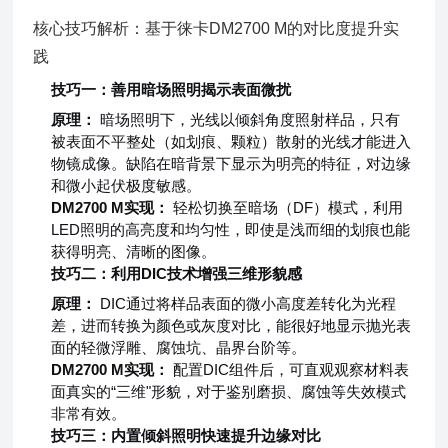
核心技巧解析：基于徕卡DM2700 M的对比度提升实
践
技巧一：善用暗场照明揭示表面微扰
原理：
暗场照明下，光线以倾斜角度照射样品，只有
被表面不平整处（如划痕、颗粒）散射的光线才能进入
物镜成像。缺陷在暗背景下显示为明亮的特征，对边缘
和微小起伏极度敏感。
DM2700 M实现：
轻松切换至暗场（DF）模式，利用
LED照明的高亮度和均匀性，即使是浅而细的划痕也能
获得明亮、清晰的图像。
技巧二：利用DIC技术增强三维形貌感
原理：
DIC通过将样品表面的微小高度差转化为光程
差，进而转换为颜色或灰度对比，能很好地显示抛光表
面的轻微浮雕、腐蚀坑、晶界台阶等。
DM2700 M实现：
配置DIC组件后，可直观观察材料表
面真实的“三维"形貌，对于鉴别磨损、腐蚀等失效模式
非常有效。
技巧三：内置倾斜照明快速提升边缘对比