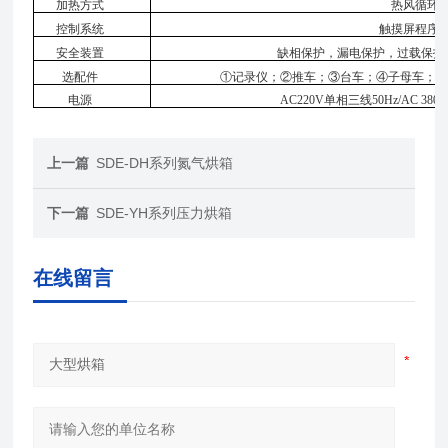
加热方式
热风循环
控制系统
触摸屏程序
安全装置
缺相保护，漏电保护，过载保护
选配件
①记录仪；②推车；③台车；④子母车；⑤观
电源
AC220V单相三线50Hz/AC 38
上一篇
SDE-DH系列氮气烘箱
下一篇
SDE-YH系列压力烘箱
在线留言