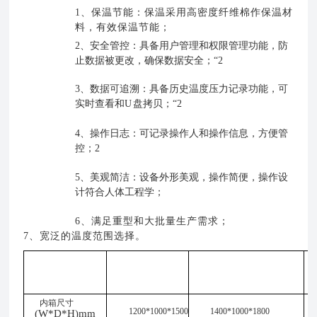
1、
保温节能：保温采用高密度纤维棉作保温材
料，有效保温节能；
2、
安全管控：具备用户管理和权限管理功能，防
止数据被更改，确保数据安全；
“2
3、
数据可追溯：具备历史温度压力记录功能，可
实时查看
和
U
盘拷贝；
“2
4、
操作日志：可记录操作人和操作信息，方便管
控；
2
5、
美观简洁：设备外形美观，操作简便，操作设
计符合人体工程学；
6、
满足重型和大批量生产需求；
7、
宽泛的温度范围选择。
规
型号
SDE-
SDE-GWX2520
格参数
GWX1800
(A~E)
(A~E)
内箱尺寸
1200*1000*1500
1400*1000*1800
(W*D*H)mm