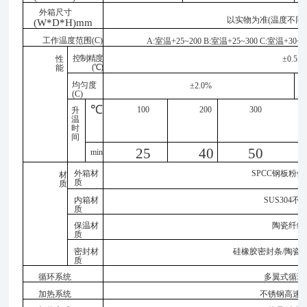
外箱尺寸
以实物为准
(温度不同
(W*D*H)mm
工作温度范围
(C)
A:室温+25~200 B:室温+25~300
C:室温+30~40
控制精度
性
±0.5
(℃)
能
均匀度
±2.0%
(C)
℃
100
200
300
升
温
时
间
25
40
50
min
外箱材
SPCC钢板粉
材
质
质
内箱材
SUS304不
质
保温材
陶瓷纤维
质
密封材
硅橡胶密封条
/陶瓷
质
循环系统
多翼式循环
加热系统
不锈钢高速