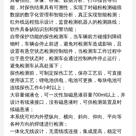
具备拍照、录像、存储、数据分析、打印报告等功
能，对探伤结果具有可溯性，实现了对磁粉检测磁痕
数据的数字化管理和智能分析，真正实现智能检测；
红外线远程指示设计，监督检测机器人的检测路线；
软件具备缺陷识别和报警功能；
自带保护功能的探伤检测车，当车辆前方碰撞到障碍
物时，车辆会停止前进，避免对检测车造成影响，且
设置有悬空状态检测控制组件，当检测车工作过程中
位于悬空状态时，检测车会通过控制构件停止运行，
避免检测车从高处落下；
探伤检测前，可制定探伤工艺，保存工艺后，可直接
使用该工艺；锂电池供电，电池可更换，每块电池可
连续探伤工作4小时以上；
大容量储液仓，可一次性加磁悬液容量700ml以上，并
设计有续液接口，没有磁悬液时，可供检测装置及时
续磁悬液；
本系统可对内外壁纵向、横向、斜向、仰向、平向等
各种方向的焊缝进行检测；
一体化无线设计，无需线缆连接，集成度高，稳定可