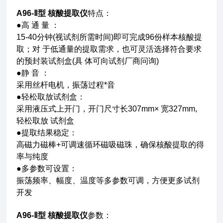
A96-Ⅱ型 核酸提取仪
特点：
●高 通 量 ：
15-40分钟(视试剂所需时间)即可完成96份样本核酸提
取；对 于低通量的提取需求，也可灵活选择符合要求
的预封装试剂盒(具 体可向试剂厂商问询)
●静 音 ：
采用丝杆电机，振荡过程*音
●轻松取放试剂盒：
采用液压式上开门，开门尺寸长307mm× 宽327mm,
轻松取放 试剂盒
●提取结果稳定：
高磁力磁棒+可调速循环磁吸磁珠，确保核酸提取的得
率与纯度
●多参数可设置：
振荡频率、幅度、温度等多参数可调，方便更多试剂
开发
A96-Ⅱ型 核酸提取仪
参数：