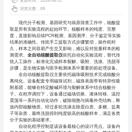
更新时间：2026-06-22
浏览次数：89
现代分子检测、基因研究与病原筛查工作中，核酸提
取是所有实验流程的起始环节。核酸样本的纯度、完整
度，直接影响后续PCR检测、基因测序、分子鉴定等实验
结果的准确性。传统手工提取方式步骤繁琐，操作耗时
久，样本之间容易产生交叉影响，难以应对批量样本的检
测需求。
全自动核酸提取仪
依托自动化实验流程，替代传
统人工操作，标准化完成样本裂解、吸附、洗涤、洗脱等
步骤，是生物实验与医学检测体系中重要的前处理设备。
全自动核酸提取仪主要依托磁珠吸附技术完成核酸分
离纯化。设备配套专用磁珠试剂，磁珠表面带有特异性吸
附基团，能够在特定酸碱环境与裂解体系中结合核酸分
子。在程序调控下，设备通过磁场切换、液体转移、温控
震荡等一系列自动化动作，破除细胞与病毒外壳结构，释
放内部核酸物质。经过多轮洗涤去除蛋白质、多糖、盐离
子等杂质，最终洗脱得到纯度较高的核酸样本，满足各类
分子实验的基础要求。
自动化程序控制是该设备最核心的设计亮点。设备内