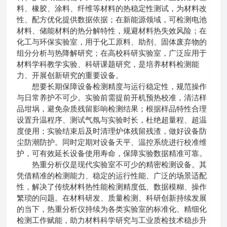
料、橡胶、涂料、纤维等材料的热稳定性测试，为材料改
性、配方优化提供数据依据；在新能源领域，可检测电池
材料、储能材料的热分解特性，规避材料热失效风险；在
化工与环保实验室，用于化工原料、助剂、固体废弃物的
组分分析与热降解研究；在高校科研实验室，广泛应用于
材料学科教学实验、科研课题研究，是培养材料检测能
力、开展创新研究的重要设备。
想要长期保障设备检测精度与运行稳定性，规范操作
与日常养护不可少。实验前需提前开机预热校准，清洁样
品坩埚，避免杂质残留影响检测结果；根据样品特性合理
设置升温程序、测试气氛与实验时长，杜绝超量程、超温
度使用；实验结束后及时清理炉体残留残渣，做好设备防
尘防潮防护。同时定期对设备天平、温控系统进行校准维
护，可有效延长设备使用寿命，保障实验数据精准可靠。
热重分析仪是现代实验室不可少的精密检测设备。其
凭借精准的检测能力、稳定的运行性能、广泛的场景适配
性，解决了传统材料热性能检测精度低、数据模糊、操作
繁琐的问题。在材料研发、质量检测、科研创新持续发展
的当下，热重分析仪持续为各类实验室的标准化、精细化
检测工作赋能，助力材料科学研究与工业质检技术稳步升