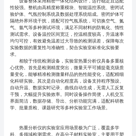
设备整体采用精密一体化结构设计，运行稳定且适配
性较强。整机由高精度称重模块、智能温控系统、密闭试
验炉体、气氛控制系统及数据处理系统组成。密闭炉体可
隔绝外界环境干扰，搭配可控气氛系统，可切换空气、氮
气、氩气等多种测试环境，满足不同材料的防氧化、惰性
测试需求。设备温控区间宽泛，控温精度较高，升温速率
均匀可控，有效避免温差过大导致的检测误差，保障每次
实验数据的重复性与准确性，契合实验室标准化实验要
求。
相较于传统检测设备，
实验室热重分析仪
具备多重核
心优势。首先是检测精度突出，微量天平可捕捉毫克级质
量变化，能够精准检测微量样品的热性能变化，适配精细
化科研实验。其次是自动化程度高，设备支持程序预设、
自动升温、数据实时记录、曲线自动生成，无需人工反复
干预，大幅提升实验效率。同时设备操作简便，人机交互
界面简洁，数据存储、导出、分析功能完满，适配科研教
学、批量质检、课题研究等多种实验室工作场景。
热重分析仪的实验室应用场景极为广泛，覆盖多学
科、多领域检测需求。在高分子材料实验室，主要用于塑