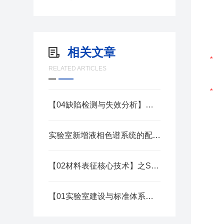
相关文章
RELATED ARTICLES
【04缺陷检测与失效分析】之热光发射显微：热点漏电定位解决方案
实验室新增液相色谱系统的配置清单
【02材料表征核心技术】之SIMS应用：掺杂分布与扩散研究技术
【01实验室建设与标准体系】之计量溯源：ISO/IEC 17025实验室建设指南