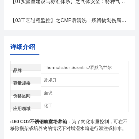
【01实验室建设与标准体系】之气体安全：特种气体全链路管理策略
【03工艺过程监控】之CMP后清洗：残留物划伤腐蚀检测控制技术
详细介绍
Thermofisher Scientific/赛默飞世尔
品牌
常规升
容量规格
面议
价格区间
化工
应用领域
i160 CO2不锈钢舱室培养箱
：为了简化水量控制，可在不
移除搁架或培养物的情况下对增湿水箱进行灌注或排水。