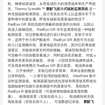
机、钢液或袋滤室，从而造成巨大的清理成本和生产率损
失。Thermo Scientific™
赛默飞抓斗式辐射监测系统
是一
种无线辐射检测系统，设计安装在吊车上以监测吊车下方
废料堆中的废金属。即使在辐射高度衰减的情况下，
RadEye GR 系统也能对屏蔽的放射源作出响应，以阻止
其进入炼钢流程。 RadEye GR 吊车监测系统是一种辐射
检测装置，经过密集测试进行设计和证明，安装于吊车
中，适用于外力和严酷条件。RadEye GR 系统可为当前
的入口监测额外地、显著地提高安全性，因为它距离放射
源更近，并能保持更长时间的接触。 紧凑型检测器尺寸 -
可忽略不计的加载容量减少，同时提供高灵敏度。 对低 γ
能量具有更高的灵敏度。 价值：小型投资和低拥有成本。
可采用多种便携式 RadEye GR 显示装置。 电池寿命极
长。 几乎免维护。 安装过程非常简单。 简单全面的数据
记录和报告。 一人便可处理的辐射测试。 ViewPoint 集中
实时监测选项。 检测器圆顶的优化形状和厚度使其即使在
低能辐射时也能引发检测器中的显著信号。 系统组件：
RadEye R 接收器装置（可选择增加接收器装置的数
量）。 检测器装置（安装在抓斗上）。 电池模块和无线
电收发器（安装在抓斗上）。 可选数据记录器。
赛默飞