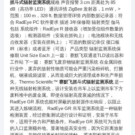
抓斗式辐射监测系统
规格 声音报警 3 cm 距离处为 85
dB（高功率 LED） 通讯详情 ZigBee 发射器，1 mW，>
范围：100 m，328 ft. 数据管理详情 内部数据记录器；符
合 RadEye PC 软件要求 描述 3年保修期 辐射类型 伽马
包括 系统组件：RadEye R 接收器（增加受信组件数量的
选项）；检测器组件（安装在抓钩上）；电池模块和无线
点收发器（安装在抓钩上）；可选的数据记录仪 接口板
IR（标准）或者蓝牙（可选） 产品类型 辐射监测系统保
修期 Unit Size Each 上一篇： 赛默飞双通道TLD读出器和
工作站 下一篇： 赛默飞废弃物辐射监测系统 在金属回收
行业中，废弃的放射性物质可能会严重污染粉碎机、打捆
机、钢液或袋滤室，从而造成巨大的清理成本和生产率损
失。Thermo Scientific™
赛默飞抓斗式辐射监测系统
是一
种无线辐射检测系统，设计安装在吊车上以监测吊车下方
废料堆中的废金属。即使在辐射高度衰减的情况下，
RadEye GR 系统也能对屏蔽的放射源作出响应，以阻止
其进入炼钢流程。 RadEye GR 吊车监测系统是一种辐射
检测装置，经过密集测试进行设计和证明，安装于吊车
中，适用于外力和严酷条件。RadEye GR 系统可为当前
的入口监测额外地、显著地提高安全性，因为它距离放射
源更近，并能保持更长时间的接触。 紧凑型检测器尺寸 -